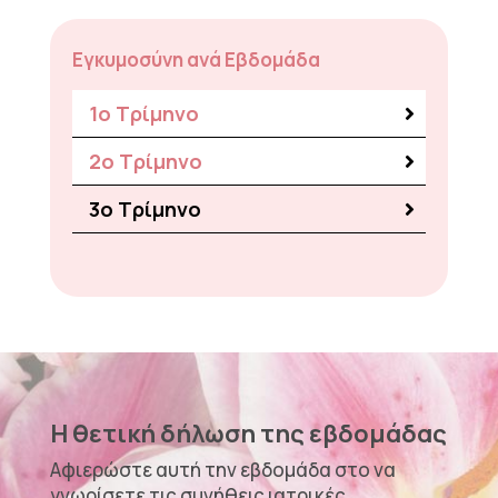
Εγκυμοσύνη ανά Εβδομάδα
1ο Τρίμηνο
2o Τρίμηνο
3o Τρίμηνο
Η θετική δήλωση της εβδομάδας
Αφιερώστε αυτή την εβδομάδα στο να
γνωρίσετε τις συνήθεις ιατρικές