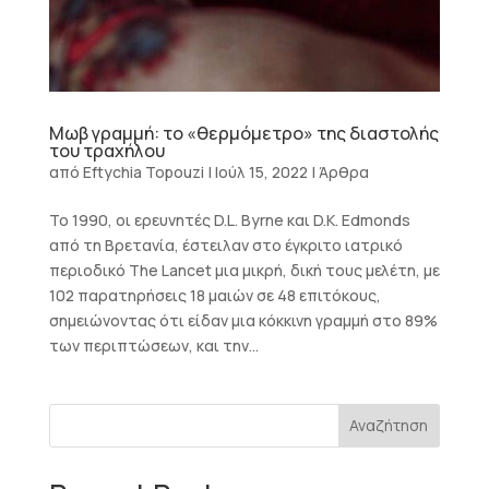
Μωβ γραμμή: το «θερμόμετρο» της διαστολής
του τραχήλου
από
Eftychia Topouzi
|
Ιούλ 15, 2022
|
Άρθρα
Το 1990, οι ερευνητές D.L. Byrne και D.K. Edmonds
από τη Βρετανία, έστειλαν στο έγκριτο ιατρικό
περιοδικό The Lancet μια μικρή, δική τους μελέτη, με
102 παρατηρήσεις 18 μαιών σε 48 επιτόκους,
σημειώνοντας ότι είδαν μια κόκκινη γραμμή στο 89%
των περιπτώσεων, και την...
Αναζήτηση