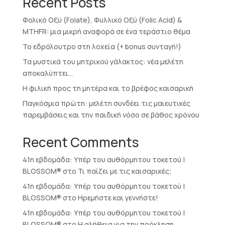
Recent Posts
Φολικό Οξύ (Folate), Φυλλικό Οξύ (Folic Acid) &
MTHFR: μια μικρή αναφορά σε ένα τεράστιο θέμα
Το εδρόλουτρο στη λοχεία (+ bonus συνταγή!)
Τα μυστικά του μητρικού γάλακτος: νέα μελέτη
αποκαλύπτει…
Η φιλική προς τη μητέρα και το βρέφος καισαρική
Παγκόσμια πρώτη: μελέτη συνδέει τις μαιευτικές
παρεμβάσεις και την παιδική νόσο σε βάθος χρόνου
Recent Comments
41η εβδομάδα: Υπέρ του αυθόρμητου τοκετού |
BLOSSOM®
στο
Τι παίζει με τις καισαρικές;
41η εβδομάδα: Υπέρ του αυθόρμητου τοκετού |
BLOSSOM®
στο
Ηρεμήστε και γεννήστε!
41η εβδομάδα: Υπέρ του αυθόρμητου τοκετού |
BLOSSOM®
στο
Η αλήθεια για την πρόκληση