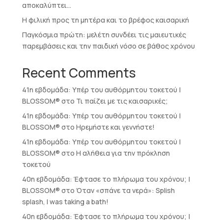
αποκαλύπτει…
Η φιλική προς τη μητέρα και το βρέφος καισαρική
Παγκόσμια πρώτη: μελέτη συνδέει τις μαιευτικές
παρεμβάσεις και την παιδική νόσο σε βάθος χρόνου
Recent Comments
41η εβδομάδα: Υπέρ του αυθόρμητου τοκετού |
BLOSSOM®
στο
Τι παίζει με τις καισαρικές;
41η εβδομάδα: Υπέρ του αυθόρμητου τοκετού |
BLOSSOM®
στο
Ηρεμήστε και γεννήστε!
41η εβδομάδα: Υπέρ του αυθόρμητου τοκετού |
BLOSSOM®
στο
Η αλήθεια για την πρόκληση
τοκετού
40η εβδομάδα: Έφτασε το πλήρωμα του χρόνου; |
BLOSSOM®
στο
Όταν «σπάνε τα νερά»: Splish
splash, I was taking a bath!
40η εβδομάδα: Έφτασε το πλήρωμα του χρόνου; |