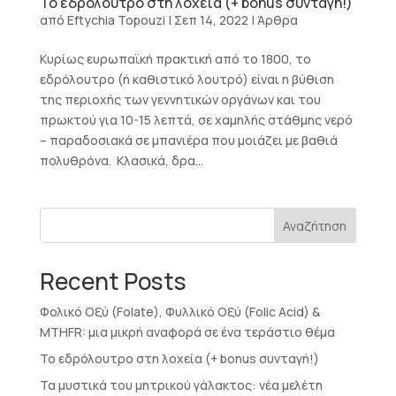
Το εδρόλουτρο στη λοχεία (+ bonus συνταγή!)
από
Eftychia Topouzi
|
Σεπ 14, 2022
|
Άρθρα
Κυρίως ευρωπαϊκή πρακτική από το 1800, το
εδρόλουτρο (ή καθιστικό λουτρό) είναι η βύθιση
της περιοχής των γεννητικών οργάνων και του
πρωκτού για 10-15 λεπτά, σε χαμηλής στάθμης νερό
– παραδοσιακά σε μπανιέρα που μοιάζει με βαθιά
πολυθρόνα. Κλασικά, δρα...
Αναζήτηση
Recent Posts
Φολικό Οξύ (Folate), Φυλλικό Οξύ (Folic Acid) &
MTHFR: μια μικρή αναφορά σε ένα τεράστιο θέμα
Το εδρόλουτρο στη λοχεία (+ bonus συνταγή!)
Τα μυστικά του μητρικού γάλακτος: νέα μελέτη