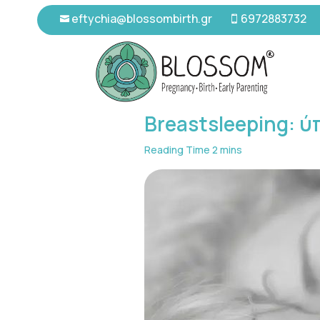
eftychia@blossombirth.gr
6972883732


Breastsleeping: ύ