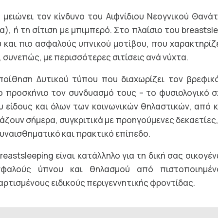
 μειώνει τον κίνδυνο του Αιφνίδιου Νεογνικού Θανάτ
, ή τη σίτιση με μπιμπερό. Στο πλαίσιο του breastsl
ύ και πιο ασφαλούς υπνικού μοτίβου, που χαρακτηρίζ
 συνεπώς, με περισσότερες σιτίσεις ανά νύχτα.
εποίθηση Δυτικού τύπου που διαχωρίζει τον βρεφικ
το προσκήνιο τον συνδυασμό τους – το φυσιολογικό 
 είδους και όλων των κοινωνικών θηλαστικών, από κ
άζουν σήμερα, συγκριτικά με προηγούμενες δεκαετίες
 συναισθηματικό και πρακτικό επίπεδο.
astsleeping είναι κατάλληλο για τη δική σας οικογέ
φαλούς ύπνου και θηλασμού από πιστοποιημένο
αρτισμένους ειδικούς περιγεννητικής φροντίδας.