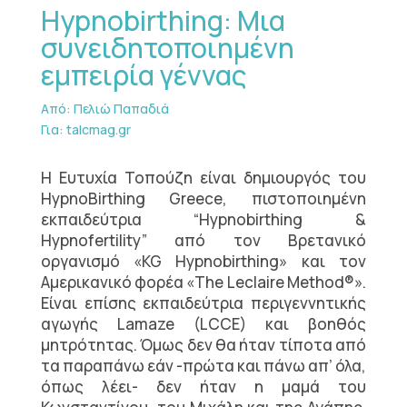
Hypnobirthing: Μια
συνειδητοποιημένη
εμπειρία γέννας
Από: Πελιώ Παπαδιά
Για: talcmag.gr
Η Ευτυχία Τοπούζη είναι δημιουργός του
HypnoBirthing Greece, πιστοποιημένη
εκπαιδεύτρια “Hypnobirthing &
Hypnofertility” από τον Βρετανικό
οργανισμό «KG Hypnobirthing» και τον
Αμερικανικό φορέα «The Leclaire Method®».
Είναι επίσης εκπαιδεύτρια περιγεννητικής
αγωγής Lamaze (LCCE) και βοηθός
μητρότητας. Όμως δεν θα ήταν τίποτα από
τα παραπάνω εάν -πρώτα και πάνω απ’ όλα,
όπως λέει- δεν ήταν η μαμά του